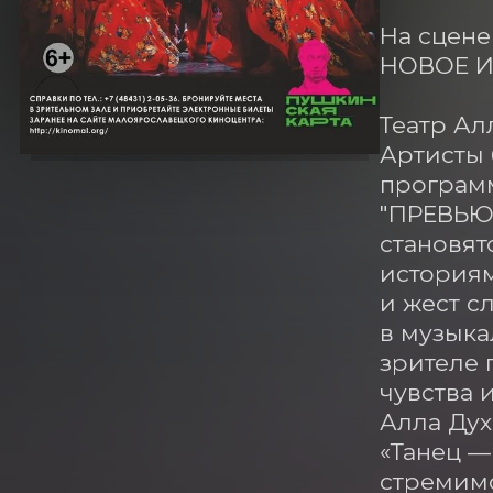
На сцене
НОВОЕ И
Театр Ал
Артисты 
программ
"ПРЕВЬЮ"
становятс
историям
и жест с
в музыка
зрителе 
чувства 
Алла Духо
«Танец —
стремимся