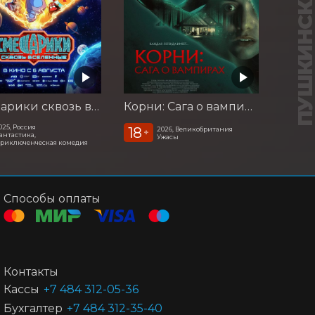
ПУШКИНСКАЯ КАР
Смешарики сквозь вселенные
Корни: Сага о вампирах
025, Россия
18
2026, Великобритания
+
антастика,
Ужасы
риключенческая комедия
Способы оплаты
Контакты
Кассы
+7 484 312-05-36
Бухгалтер
+7 484 312-35-40