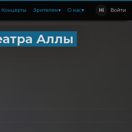
Концерты
Зрителям
О нас
Войти
еатра Аллы