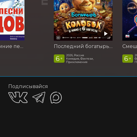
Концерт «Зимние песни бардов»
Последний богатырь. Колобок
2026, Россия
2
6
6
+
+
Комедия, Фэнтези,
Ф
Приключения
П
Подписывайся