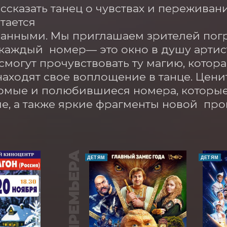
ссказать танец о чувствах и переживани
тается

анными. Мы приглашаем зрителей погр
 каждый  номер— это окно в душу артист
смогут прочувствовать ту магию, котора
аходят свое воплощение в танце. Ценит
омые и полюбившиеся номера, которые 
е, а также яркие фрагменты новой  пр
ПРЕМЬЕРА
ДЕТЯМ
ДЕТЯМ