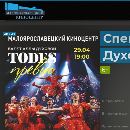
Спе
АРХИВ
Дух
6
+
В прокате с
В прокате до
Хронометраж