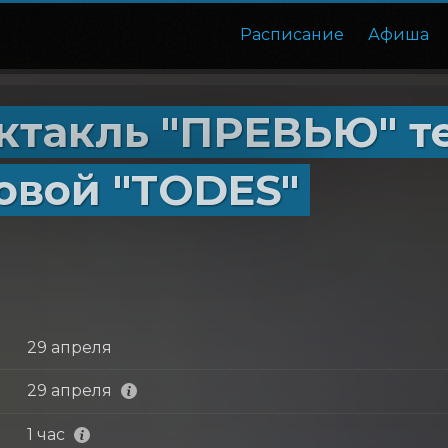
Расписание
Афиша
ктакль "ПРЕВЬЮ" т
овой "TODES"
29 апреля
29 апреля
1 час