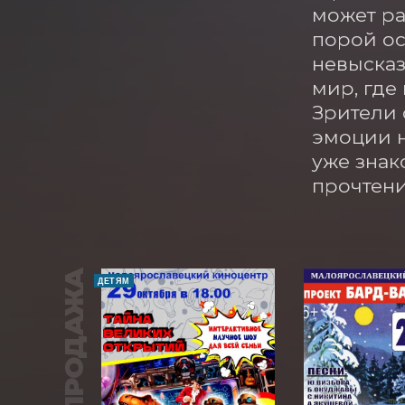
может ра
порой ос
невысказ
мир, где
Зрители 
эмоции н
уже знак
прочтени
ПРЕДПРОДАЖА
ДЕТЯМ