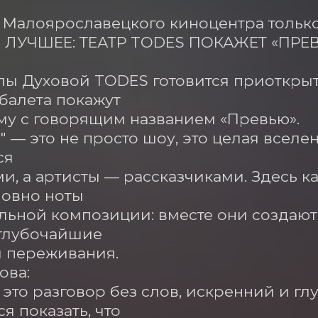
 Малоярославецкого киноцентра только 
 ЛУЧШЕЕ: ТЕАТР TODES ПОКАЖЕТ «ПРЕВ
лы Духовой TODES готовится приоткрыть
балета покажут

у с говорящим названием «Превью».

 — это не просто шоу, это целая вселен
я

и, а артисты — рассказчиками. Здесь к
ловно ноты

льной композиции: вместе они создают 
глубочайшие

и переживания.

ва:

 это разговор без слов, искренний и гл
 показать, что
