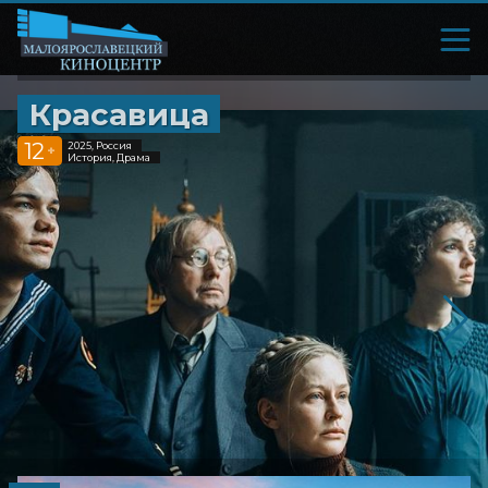
Красавица
12
2025, Россия
+
История, Драма