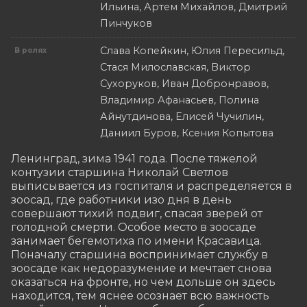
Ильина, Артем Михайлов, Дмитрий
Пинчуков
Слава Копейкин, Юлия Пересильд,
В ролях
Стася Милославская, Виктор
Сухоруков, Иван Добронравов,
Владимир Афанасьев, Полина
Айнутдинова, Елисей Чучилин,
Даниил Буров, Ксения Копытова
Ленинград, зима 1941 года. После тяжелой 
контузии старшина Николай Светлов 
выписывается из госпиталя и распределяется в 
зоосад, где работники изо дня в день 
совершают тихий подвиг, спасая зверей от 
голодной смерти. Особое место в зоосаде 
занимает бегемотиха по имени Красавица. 
Поначалу старшина воспринимает службу в 
зоосаде как недоразумение и мечтает снова 
оказаться на фронте, но чем дольше он здесь 
находится, тем яснее осознает всю важность 