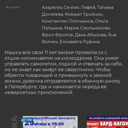
Азарелль Сенлис Ляфёй, Татьяна
В ролях
Догилева, Михаил Тройник,
Константин Плотников, Ольга
Лапшина, Мария Смольникова,
Фрол Фролов, Дана Абызова, Яна
Волчек, Елизавета Руфина
Машка все свои 11 лет жизни прожила со с 
отцом-космонавтом на космодроме. Она умеет 
управлять самолетом, лодкой и отвечать за себя, 
но не знает как живут ее сверстники. Чтобы 
обрести товарищей и привыкнуть к земной 
жизни, девочка отправляется в обычную школу 
в Петербурге, где и начинается череда её 
невероятных приключений.
ДЕТЯМ