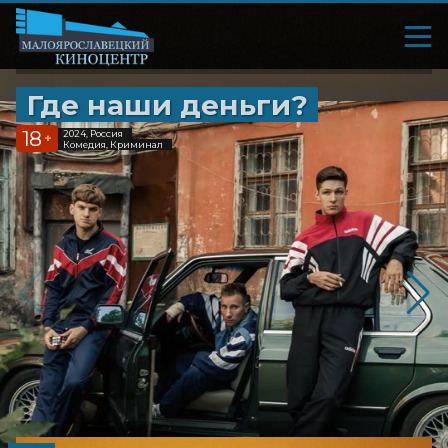
Где наши деньги?
18
2024, Россия
+
Комедия, Криминал