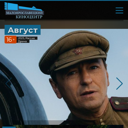
Август
16
2025, Россия
+
Драма