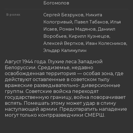
Богомолов
Сергей Безруков, Никита
В ролях
Кологривый, Павел Табаков, Илья
Исаев, Роман Мадянов, Даниил
Воробьев, Кирилл Кузнецов,
Алексей Вертков, Иван Колесников,
Эльдар Калимулин
Август 1944 года. Глухие леса Западной 
Белоруссии. Средиземье, недавно 
освобожденная территория — особая зона, где 
действуют оставленные в советском тылу 
вражеские разведывательно- диверсионные 
группы. Советские войска переходят 
государственную границу, война поворачивает 
вспять. Помешать этому может удар в спину 
наступающей армии. Предотвратить нападение 
могут только контрразведчики СМЕРШ.