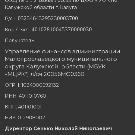
// УФК по
Калужской области г. Калуга
03234643295230003700
Р/сч:
40102810045370000030
Кор / счет
Получатель:
Управление финансов администрации
Малоярославецкого муниципального
округа Калужской
области (МБУК
«МЦРК") л/сч 20056МО0360
ОГРН: 1024000692132
ИНН: 4011010760
КПП: 401101001
БИК: 012908002
Директор Сенько Николай Николаевич